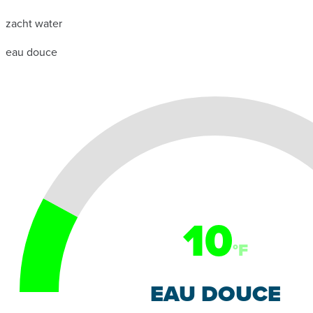
zacht water
eau douce
10
°F
EAU DOUCE