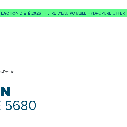
L’ACTION D’ÉTÉ 2026
| FILTRE D’EAU POTABLE HYDROPURE OFFERT
a-Petite
EN
 5680