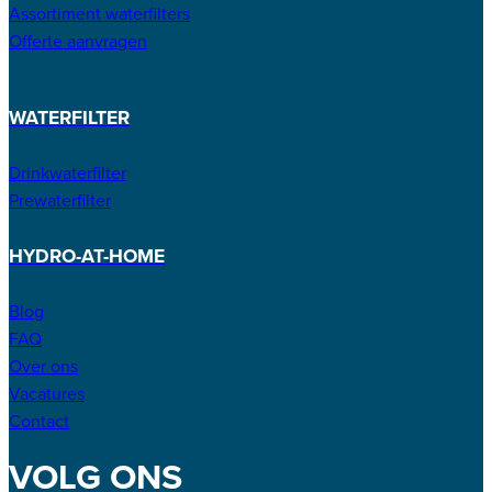
Assortiment waterfilters
Offerte aanvragen
WATERFILTER
Drinkwaterfilter
Prewaterfilter
HYDRO-AT-HOME
Blog
FAQ
Over ons
Vacatures
Contact
VOLG ONS