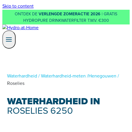
Skip to content
ONTDEK DE
VERLENGDE ZOMERACTIE 2026
| GRATIS
HYDROPURE DRINKWATERFILTER T.W.V. €300
Waterhardheid
/
Waterhardheid-meten
/
Henegouwen
/
Roselies
WATERHARDHEID IN
ROSELIES 6250