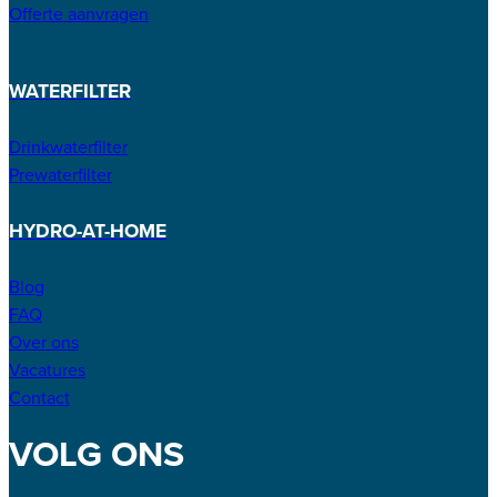
Offerte aanvragen
WATERFILTER
Drinkwaterfilter
Prewaterfilter
HYDRO-AT-HOME
Blog
FAQ
Over ons
Vacatures
Contact
VOLG ONS