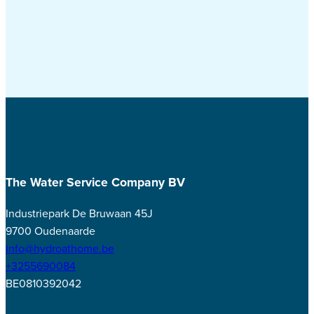
The Water Service Company BV
Industriepark De Bruwaan 45J
9700 Oudenaarde
info@hydroathome.be
+3255690084
BE0810392042