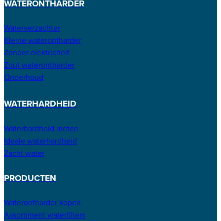
WATERONTHARDER
Waterverzachter
Kleine waterontharder
Zonder elektriciteit
Zout waterontharder
Onderhoud
WATERHARDHEID
Waterhardheid meten
Ideale waterhardheid
Zacht water
PRODUCTEN
Waterontharder kopen
Assortiment waterfilters