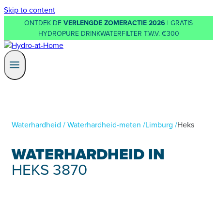
Skip to content
ONTDEK DE
VERLENGDE ZOMERACTIE 2026
| GRATIS
HYDROPURE DRINKWATERFILTER T.W.V. €300
Waterhardheid
/
Waterhardheid-meten
/
Limburg
/
Heks
WATERHARDHEID IN
HEKS 3870