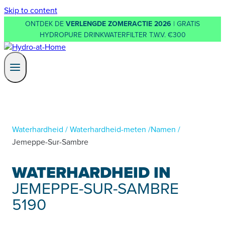
Skip to content
ONTDEK DE
VERLENGDE ZOMERACTIE 2026
| GRATIS
HYDROPURE DRINKWATERFILTER T.W.V. €300
Waterhardheid
/
Waterhardheid-meten
/
Namen
/
Jemeppe-Sur-Sambre
WATERHARDHEID IN
JEMEPPE-SUR-SAMBRE
5190