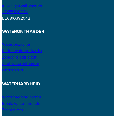
info@hydroathome.be
+3255690084
BE0810392042
WATERONTHARDER
Waterverzachter
Kleine waterontharder
Zonder elektriciteit
Zout waterontharder
Onderhoud
WATERHARDHEID
Waterhardheid meten
Ideale waterhardheid
Zacht water