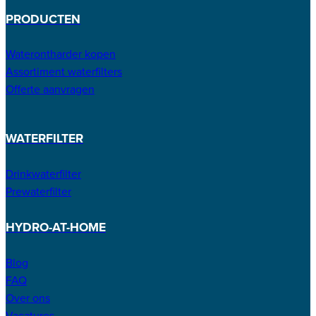
PRODUCTEN
Waterontharder kopen
Assortiment waterfilters
Offerte aanvragen
WATERFILTER
Drinkwaterfilter
Prewaterfilter
HYDRO-AT-HOME
Blog
FAQ
Over ons
Vacatures