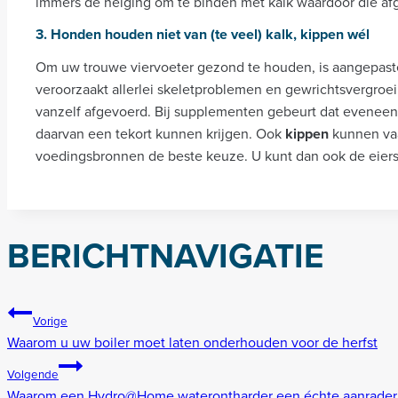
immers de neiging om te binden met kalk waardoor die afg
3. Honden houden niet van (te veel) kalk, kippen wél
Om uw trouwe viervoeter gezond te houden, is aangepast
veroorzaakt allerlei skeletproblemen en gewrichtsvergroei
vanzelf afgevoerd. Bij supplementen gebeurt dat eveneens,
daarvan een tekort kunnen krijgen. Ook
kippen
kunnen vaa
voedingsbronnen de beste keuze. U kunt dan ook de eiers
BERICHTNAVIGATIE
Vorige
Waarom u uw boiler moet laten onderhouden voor de herfst
Volgende
Waarom een Hydro@Home waterontharder een échte aanrader is,