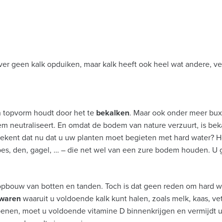
ver geen kalk opduiken, maar kalk heeft ook heel wat andere, 
in topvorm houdt door het te
bekalken
. Maar ook onder meer buxu
m neutraliseert. En omdat de bodem van nature verzuurt, is be
tekent dat nu dat u uw planten moet begieten met hard water? H
bes, den, gagel, … – die net wel van een zure bodem houden. U 
 opbouw van botten en tanden. Toch is dat geen reden om hard wa
waren
waaruit u voldoende kalk kunt halen, zoals melk, kaas, vet
enen, moet u voldoende vitamine D binnenkrijgen en vermijdt u 