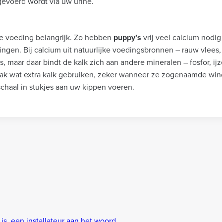
evoerd wordt via uw urine.
e voeding belangrijk. Zo hebben
puppy’s
vrij veel calcium nodi
ingen. Bij calcium uit natuurlijke voedingsbronnen – rauw vlees
 maar daar bindt de kalk zich aan andere mineralen – fosfor, ij
k wat extra kalk gebruiken, zeker wanneer ze zogenaamde wind
chaal in stukjes aan uw kippen voeren.
 een installateur aan het woord.