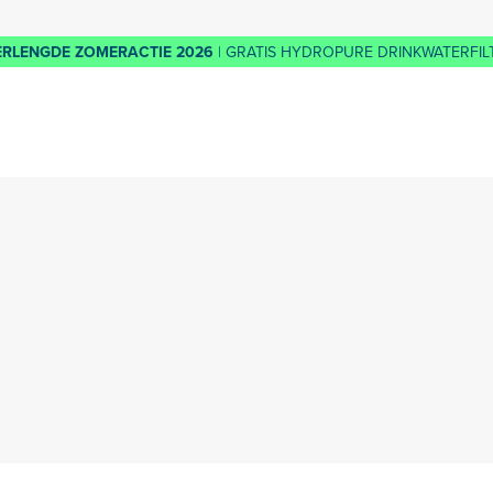
ERLENGDE ZOMERACTIE 2026
| GRATIS HYDROPURE DRINKWATERFILT